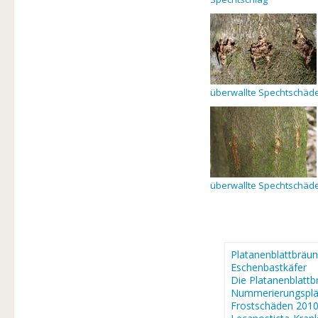
überwallte Spechtschäd
überwallte Spechtschäde
Platanenblattbräun
Eschenbastkäfer
Die Platanenblattb
Nummerierungsplä
Frostschäden 201