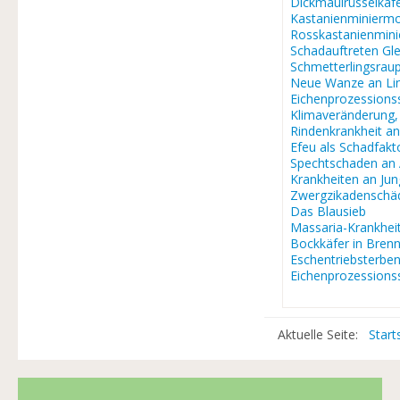
Dickmaulrüsselkäf
Kastanienminiermo
Rosskastanienmin
Schadauftreten Gle
Schmetterlingsra
Neue Wanze an Li
Eichenprozessions
Klimaveränderung
Rindenkrankheit a
Efeu als Schadfakt
Spechtschaden an
Krankheiten an J
Zwergzikadenschä
Das Blausieb
Massaria-Krankhei
Bockkäfer in Brenn
Eschentriebsterbe
Eichenprozessions
Aktuelle Seite:
Start