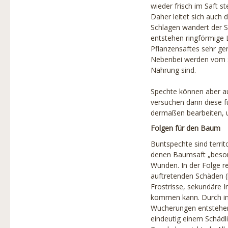
Baumschutz
wieder frisch im Saft s
Daher leitet sich auch 
Produkte
Schlagen wandert der S
entstehen ringförmige 
Partner
Pflanzensaftes sehr ge
Nebenbei werden vom S
Projekte
Nahrung sind.
Links
Spechte können aber au
Stadtbaumbuch
versuchen dann diese 
dermaßen bearbeiten, u
Über uns
Folgen für den Baum
Baumbilder
Buntspechte sind territ
denen Baumsaft „beson
Wunden. In der Folge r
auftretenden Schäden (b
Frostrisse, sekundäre 
kommen kann. Durch im
Wucherungen entstehen
eindeutig einem Schädl