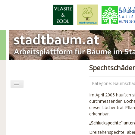
Spechtschäde
Kategorie:
Baumschä
Im April 2005 häuften 
Aktuelles
durchmessenden Löcher
dieser Löcher trat Pfla
Baumschäden
erkennbar.
„Schluckspechte“ unte
Baumpflege
Dreizehenspechte, aber