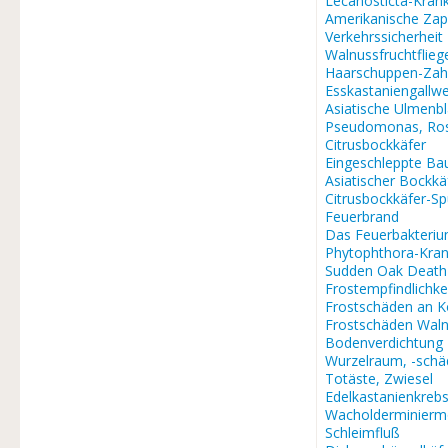
Lecanosticta-Krank
Amerikanische Za
Verkehrssicherheit
Walnussfruchtflieg
Haarschuppen-Zah
Esskastaniengallw
Asiatische Ulmenb
Pseudomonas, Ros
Citrusbockkäfer
Eingeschleppte Ba
Asiatischer Bockkä
Citrusbockkäfer-S
Feuerbrand
Das Feuerbakteri
Phytophthora-Kran
Sudden Oak Death
Frostempfindlichke
Frostschäden an K
Frostschäden Waln
Bodenverdichtung
Wurzelraum, -sch
Totäste, Zwiesel
Edelkastanienkreb
Wacholderminierm
Schleimfluß