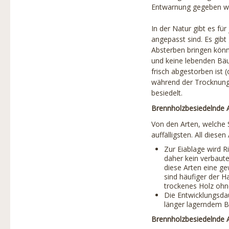
Baumschutz
Entwarnung gegeben w
Produkte
In der Natur gibt es fü
angepasst sind. Es gib
Partner
Absterben bringen könne
und keine lebenden Bäu
Projekte
frisch abgestorben ist (
Links
während der Trocknung 
besiedelt.
Stadtbaumbuch
Brennholzbesiedelnde 
Über uns
Von den Arten, welche 
auffälligsten. All dies
Baumbilder
Zur Eiablage wird R
daher kein verbaute
diese Arten eine ge
sind häufiger der 
trockenes Holz ohne
Die Entwicklungsda
länger lagerndem Br
Brennholzbesiedelnde A