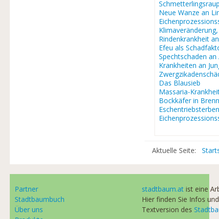
Schmetterlingsra
Neue Wanze an Li
Eichenprozessions
Klimaveränderung
Rindenkrankheit a
Efeu als Schadfakt
Spechtschaden an
Krankheiten an J
Zwergzikadenschä
Das Blausieb
Massaria-Krankhei
Bockkäfer in Brenn
Eschentriebsterbe
Eichenprozessions
Aktuelle Seite:
Start
Partner
stadtbaum.at
ist eine A
Stadtbaumbuch
Hier finden Sie Infos und
Über uns
Textversion des
Stadtb