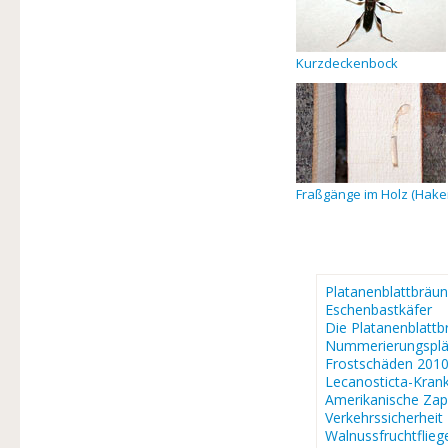
Kurzdeckenbock
Fraßgänge im Holz (Hak
Platanenblattbräun
Eschenbastkäfer
Die Platanenblattb
Nummerierungsplä
Frostschäden 201
Lecanosticta-Krank
Amerikanische Za
Verkehrssicherheit
Walnussfruchtflieg