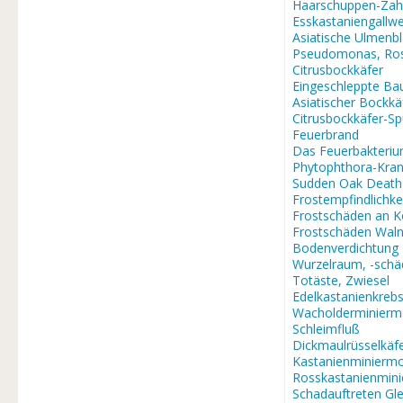
Haarschuppen-Zah
Esskastaniengallw
Asiatische Ulmenb
Pseudomonas, Ros
Citrusbockkäfer
Eingeschleppte Ba
Asiatischer Bockkä
Citrusbockkäfer-S
Feuerbrand
Das Feuerbakteri
Phytophthora-Kran
Sudden Oak Death
Frostempfindlichke
Frostschäden an K
Frostschäden Waln
Bodenverdichtung
Wurzelraum, -sch
Totäste, Zwiesel
Edelkastanienkreb
Wacholderminierm
Schleimfluß
Dickmaulrüsselkäf
Kastanienminiermo
Rosskastanienmin
Schadauftreten Gle