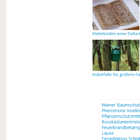
Klebeboden einer Delta-F
Kübelfalle für größere Fa
Wiener Baumschut
Pheromone Insekte
Pflanzenschutzmitt
Rosskastanienmin
Feuerbrandbekäm
Läuse
Desinfektion Schn