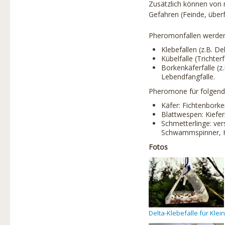
Zusätzlich können von
Gefahren (Feinde, überf
Pheromonfallen werden 
Klebefallen (z.B. D
Kübelfalle (Trichter
Borkenkäferfalle (
Lebendfangfalle.
Pheromone für folgende
Käfer: Fichtenbork
Blattwespen: Kiefe
Schmetterlinge: ve
Schwammspinner, Ho
Fotos
Delta-Klebefalle für Klei