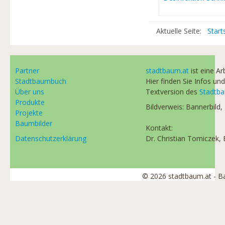
Aktuelle Seite:
Start
Partner
stadtbaum.at
ist eine A
Stadtbaumbuch
Hier finden Sie Infos und
Über uns
Textversion des
Stadtb
Produkte
Bildverweis: Bannerbild,
Projekte
Baumbilder
Kontakt:
Datenschutzerklärung
Dr. Christian Tomiczek, 
© 2026 stadtbaum.at - 