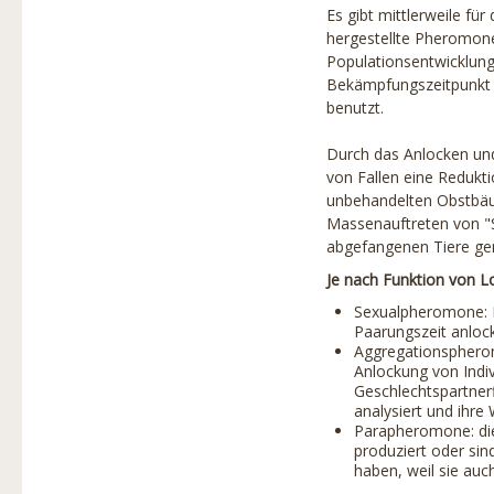
Baumschutz
Es gibt mittlerweile fü
hergestellte Pheromone
Produkte
Populationsentwicklung
Bekämpfungszeitpunkt 
Partner
benutzt.
Projekte
Durch das Anlocken un
Links
von Fallen eine Redukt
unbehandelten Obstbäu
Stadtbaumbuch
Massenauftreten von "S
abgefangenen Tiere gem
Über uns
Je nach Funktion von L
Baumbilder
Sexualpheromone: D
Paarungszeit anlock
Aggregationspherom
Anlockung von Indiv
Geschlechtspartner
analysiert und ihre
Parapheromone: die
produziert oder sin
haben, weil sie au