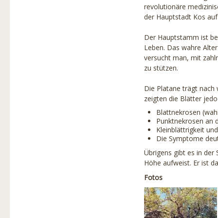
Baumschutz
revolutionäre medizinis
der Hauptstadt Kos au
Produkte
Der Hauptstamm ist ber
Partner
Leben. Das wahre Alter 
versucht man, mit zah
Projekte
zu stützen.
Links
Die Platane trägt nac
Stadtbaumbuch
zeigten die Blätter je
Blattnekrosen (wahr
Über uns
Punktnekrosen an d
Kleinblättrigkeit un
Baumbilder
Die Symptome deute
Übrigens gibt es in de
Höhe aufweist. Er ist d
Fotos