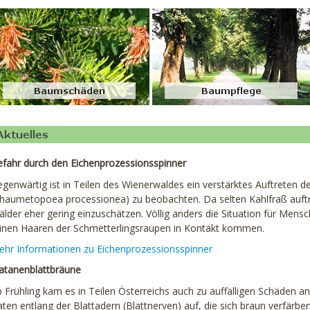
fahr durch den Eichenprozessionsspinner
genwärtig ist in Teilen des Wienerwaldes ein verstärktes Auftreten 
haumetopoea processionea) zu beobachten. Da selten Kahlfraß auftrit
lder eher gering einzuschätzen. Völlig anders die Situation für Mensch
inen Haaren der Schmetterlingsraupen in Kontakt kommen.
hr Informationen zu Eichenprozessionsspinner
atanenblattbräune
 Frühling kam es in Teilen Österreichs auch zu auffälligen Schäden 
aten entlang der Blattadern (Blattnerven) auf, die sich braun verfärben