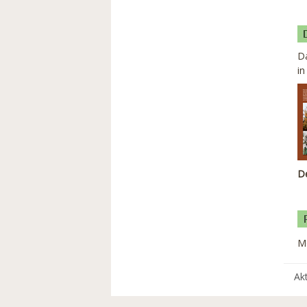
Da
in
De
M
Ak