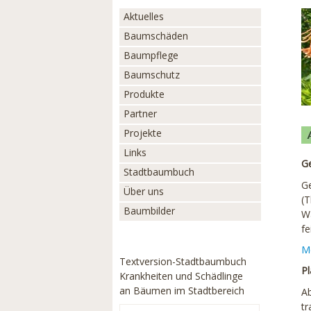
Aktuelles
Baumschäden
Baumpflege
Baumschutz
Produkte
Partner
Projekte
Links
Ge
Stadtbaumbuch
Ge
Über uns
(T
Baumbilder
Wä
fe
Me
Textversion-Stadtbaumbuch
Pl
Krankheiten und Schädlinge
an Bäumen im Stadtbereich
Ab
tr