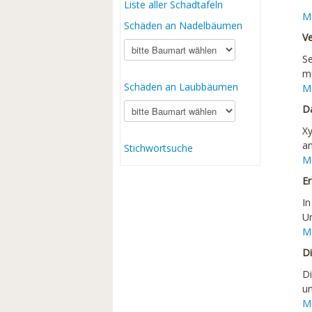
Liste aller Schadtafeln
M
Schäden an Nadelbäumen
Ve
Se
mi
Schäden an Laubbäumen
M
Da
Xy
an
Stichwortsuche
M
Er
In
Ur
M
Di
Di
u
M