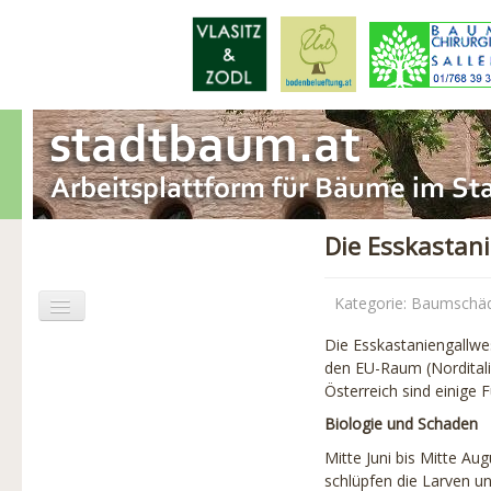
Die Esskastan
Kategorie:
Baumschä
Die Esskastaniengallwe
Aktuelles
den EU-Raum (Norditalie
Österreich sind einige 
Baumschäden
Biologie und Schaden
Baumpflege
Mitte Juni bis Mitte A
schlüpfen die Larven u