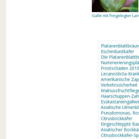
Galle mit freigelegter La
Platanenblattbräun
Eschenbastkäfer
Die Platanenblattb
Nummerierungsplä
Frostschäden 201
Lecanosticta-Krank
Amerikanische Za
Verkehrssicherheit
Walnussfruchtflieg
Haarschuppen-Zah
Esskastaniengallw
Asiatische Ulmenb
Pseudomonas, Ros
Citrusbockkäfer
Eingeschleppte Ba
Asiatischer Bockkä
Citrusbockkäfer-S