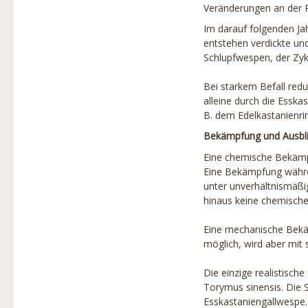
Baumschutz
Veränderungen an der Pf
Produkte
Im darauf folgenden Ja
entstehen verdickte und
Partner
Schlupfwespen, der Zyk
Projekte
Bei starkem Befall redu
alleine durch die Esska
Links
B. dem Edelkastanienri
Bekämpfung und Ausbl
Stadtbaumbuch
Eine chemische Bekämpfu
Über uns
Eine Bekämpfung währe
unter unverhältnismäßi
Baumbilder
hinaus keine chemische
Eine mechanische Bekäm
möglich, wird aber mit
Die einzige realistisc
Torymus sinensis. Die S
Esskastaniengallwespe. T