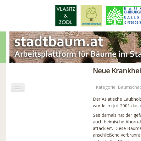
Neue Krankhei
Kategorie:
Baumschä
Der Asiatische Laubholz
Aktuelles
wurde im Juli 2001 das
Seit damals hat der ge
Baumschäden
auch heimische Ahorn-A
attackiert. Diese Bäum
Baumpflege
anschließend verbrannt