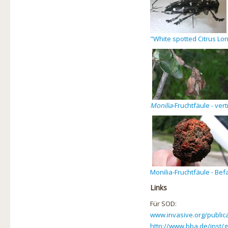
"White spotted Citrus Lo
Monilia
-Fruchtfäule - ver
Monilia-Fruchtfäule - Bef
Links
Für SOD:
www.invasive.org/public
http://www.bba.de/inst/