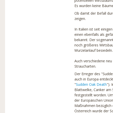
Baumschutz
potentiellen Wirtsbauma
Es wurden keine Bäume 
Produkte
Ob damit der Befall d
zeigen.
Partner
In Italien ist seit eini
Projekte
einen ebenfalls als ge
bekannt. Der sogenannt
Links
noch größeres Wirtsba
Wurzelanlauf besiedeln.
Stadtbaumbuch
Über uns
Auch verschiedene neu e
Straucharten.
Baumbilder
Der Erreger des "Sudde
auch in Europa entdeckt
"
Sudden Oak Death
").
Blattwelke, Canker am 
festgestellt worden. U
der Europäischen Union 
Maßnahmen bezüglich de
Österreich wurde der S