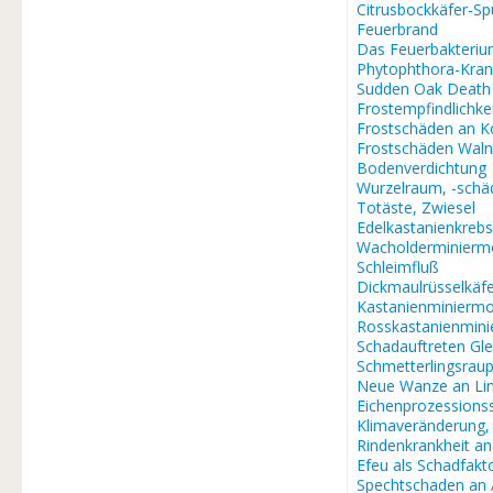
Citrusbockkäfer-S
Feuerbrand
Das Feuerbakteri
Phytophthora-Kran
Sudden Oak Death
Frostempfindlichke
Frostschäden an K
Frostschäden Waln
Bodenverdichtung
Wurzelraum, -schä
Totäste, Zwiesel
Edelkastanienkrebs
Wacholderminierm
Schleimfluß
Dickmaulrüsselkäf
Kastanienminiermo
Rosskastanienmini
Schadauftreten Gle
Schmetterlingsra
Neue Wanze an Li
Eichenprozessions
Klimaveränderung
Rindenkrankheit a
Efeu als Schadfakt
Spechtschaden an