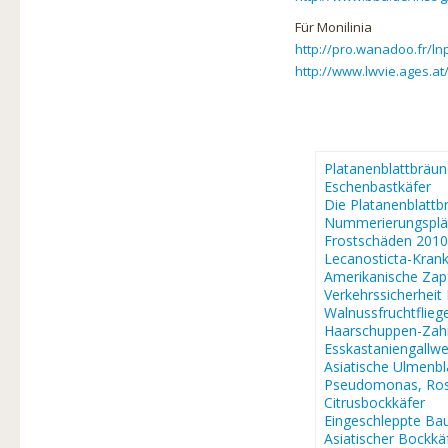
Für Monilinia
http://pro.wanadoo.fr/lnp
http://www.lwvie.ages.at
Platanenblattbräun
Eschenbastkäfer
Die Platanenblattb
Nummerierungsplä
Frostschäden 2010
Lecanosticta-Krank
Amerikanische Za
Verkehrssicherheit
Walnussfruchtflieg
Haarschuppen-Zah
Esskastaniengallw
Asiatische Ulmenb
Pseudomonas, Ros
Citrusbockkäfer
Eingeschleppte Ba
Asiatischer Bockkä