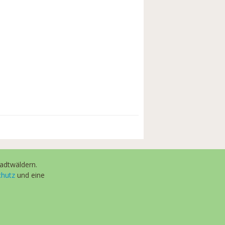
adtwäldern.
hutz
und eine