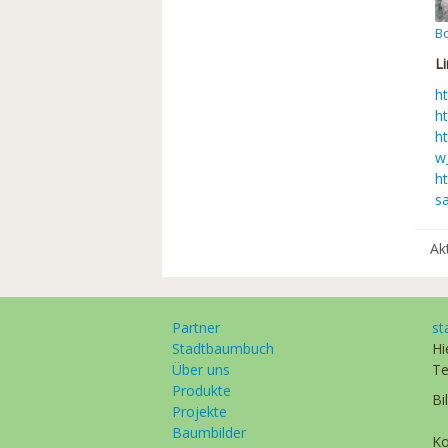
B
L
h
ht
h
w
h
s
Ak
Partner
st
Stadtbaumbuch
Hi
Über uns
Te
Produkte
Bi
Projekte
Baumbilder
Ko