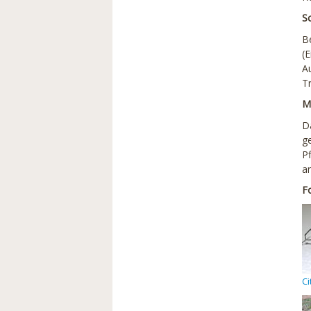
S
Be
(
A
T
M
Da
ge
P
a
F
Ci