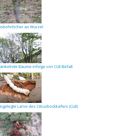
usbohrlöcher an Wurzel
änkelnde Bäume infolge von CLB-Befall
eigelegte Larve des Citrusbockkäfers (CLB)