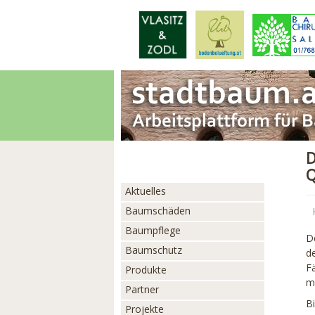
D
Q
Aktuelles
Baumschäden
Baumpflege
D
Baumschutz
d
F
Produkte
m
Partner
Bi
Projekte