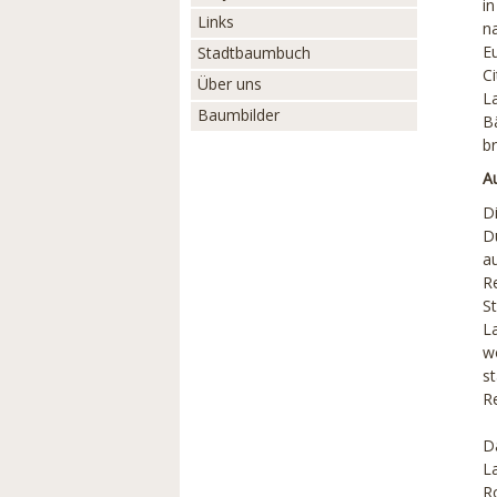
in
Links
n
E
Stadtbaumbuch
C
Über uns
L
Baumbilder
B
br
A
D
D
a
R
S
L
w
st
Re
D
L
R