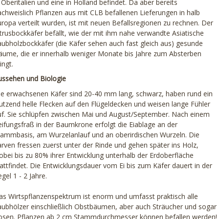
 Oberitalien und eine in Holland befindet. Da aber bereits
achweislich Pflanzen aus mit CLB befallenen Lieferungen in halb
uropa verteilt wurden, ist mit neuen Befallsregionen zu rechnen. Der
itrusbockkäfer befällt, wie der mit ihm nahe verwandte Asiatische
aubholzbockkäfer (die Käfer sehen auch fast gleich aus) gesunde
äume, die er innerhalb weniger Monate bis Jahre zum Absterben
ingt.
ussehen und Biologie
ie erwachsenen Käfer sind 20-40 mm lang, schwarz, haben rund ein
utzend helle Flecken auf den Flügeldecken und weisen lange Fühler
uf. Sie schlüpfen zwischen Mai und August/September. Nach einem
eifungsfraß in der Baumkrone erfolgt die Eiablage an der
tammbasis, am Wurzelanlauf und an oberirdischen Wurzeln. Die
arven fressen zuerst unter der Rinde und gehen später ins Holz,
obei bis zu 80% ihrer Entwicklung unterhalb der Erdoberfläche
attfindet. Die Entwicklungsdauer vom Ei bis zum Käfer dauert in der
gel 1 - 2 Jahre.
as Wirtspflanzenspektrum ist enorm und umfasst praktisch alle
aubhölzer einschließlich Obstbäumen, aber auch Sträucher und sogar
osen. Pflanzen ab 2 cm Stammdurchmesser können befallen werden!