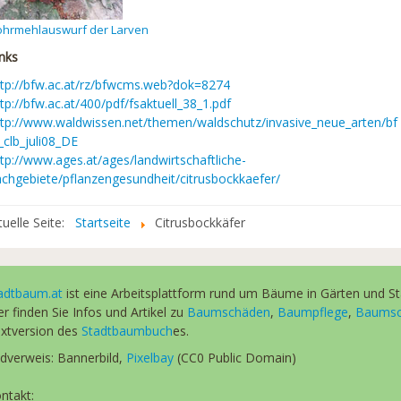
ohrmehlauswurf der Larven
inks
ttp://bfw.ac.at/rz/bfwcms.web?dok=8274
tp://bfw.ac.at/400/pdf/fsaktuell_38_1.pdf
ttp://www.waldwissen.net/themen/waldschutz/invasive_neue_arten/bf
_clb_juli08_DE
ttp://www.ages.at/ages/landwirtschaftliche-
achgebiete/pflanzengesundheit/citrusbockkaefer/
tuelle Seite:
Startseite
Citrusbockkäfer
adtbaum.at
ist eine Arbeitsplattform rund um Bäume in Gärten und St
er finden Sie Infos und Artikel zu
Baumschäden
,
Baumpflege
,
Baumsc
xtversion des
Stadtbaumbuch
es.
ldverweis: Bannerbild,
Pixelbay
(CC0 Public Domain)
ntakt: