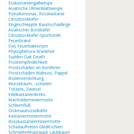
Esskastaniengallwespe
Asiatische Ulmenblattwespe
Pseudomonas, Rosskastanie
Citrusbockkäfer
Eingeschleppte Baumschädlinge
Asiatischer Bockkäfer
Citrusbockkäfer-Spürhunde
Feuerbrand
Das Feuerbakterium
Phytophthora-Krankheit
Sudden Oak Death
Frostempfindlichkeit
Frostschäden an Koniferen
Frostschäden Walnuss, Pappel
Bodenverdichtung
Wurzelraum, -schäden
Totäste, Zwiesel
Edelkastanienkrebs
Wacholderminiermotte
Schleimfluß
Dickmaulrüsselkäfer
Kastanienminiermotte
Rosskastanienminiermotte
Schadauftreten Gleditschien
Schmetterlingsraupe Laubbaum