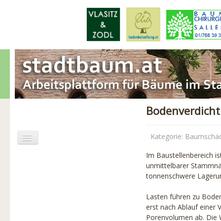
Bodenverdich
Kategorie:
Baumschä
Im Baustellenbereich i
Aktuelles
unmittelbarer Stammnäh
tonnenschwere Lagerun
Baumschäden
Lasten führen zu Bode
Baumpflege
erst nach Ablauf einer
Porenvolumen ab. Die 