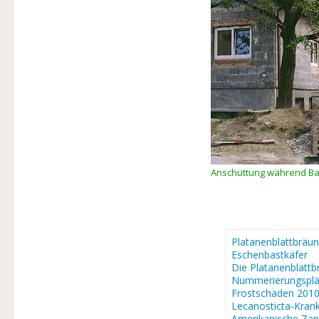
Anschüttung während Ba
Platanenblattbräun
Eschenbastkäfer
Die Platanenblattb
Nummerierungsplä
Frostschäden 201
Lecanosticta-Krank
Amerikanische Za