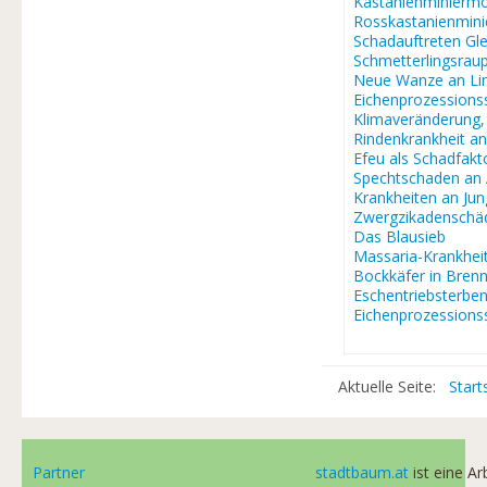
Kastanienminiermo
Rosskastanienmin
Schadauftreten Gle
Schmetterlingsra
Neue Wanze an Li
Eichenprozessions
Klimaveränderung
Rindenkrankheit a
Efeu als Schadfakt
Spechtschaden an
Krankheiten an J
Zwergzikadenschä
Das Blausieb
Massaria-Krankhei
Bockkäfer in Brenn
Eschentriebsterbe
Eichenprozessions
Aktuelle Seite:
Start
Partner
stadtbaum.at
ist eine A