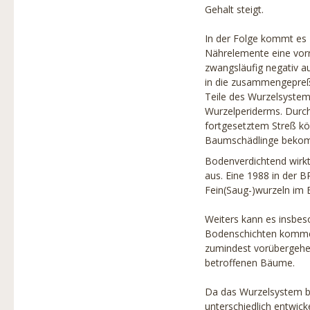
Baumschutz
Gehalt steigt.
Produkte
In der Folge kommt es 
Nährelemente eine vorr
Partner
zwangsläufig negativ a
in die zusammengepreß
Projekte
Teile des Wurzelsystem
Links
Wurzelperiderms. Durc
fortgesetztem Streß kö
Stadtbaumbuch
Baumschädlinge bekomm
Bodenverdichtend wirk
Über uns
aus. Eine 1988 in der B
Fein(Saug-)wurzeln im 
Baumbilder
Weiters kann es insbes
Bodenschichten kommen
zumindest vorübergehen
betroffenen Bäume.
Da das Wurzelsystem b
unterschiedlich entwic