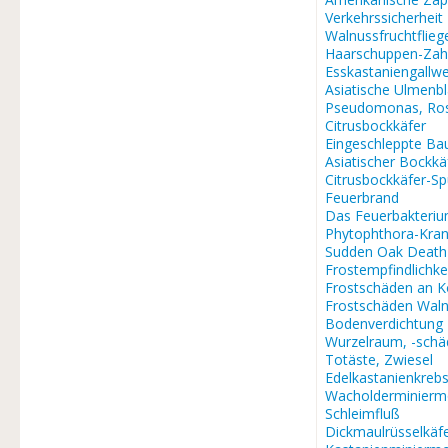
Verkehrssicherheit
Walnussfruchtflieg
Haarschuppen-Zah
Esskastaniengallw
Asiatische Ulmenb
Pseudomonas, Ros
Citrusbockkäfer
Eingeschleppte Ba
Asiatischer Bockkä
Citrusbockkäfer-S
Feuerbrand
Das Feuerbakteri
Phytophthora-Kran
Sudden Oak Death
Frostempfindlichke
Frostschäden an K
Frostschäden Waln
Bodenverdichtung
Wurzelraum, -sch
Totäste, Zwiesel
Edelkastanienkreb
Wacholderminierm
Schleimfluß
Dickmaulrüsselkäf